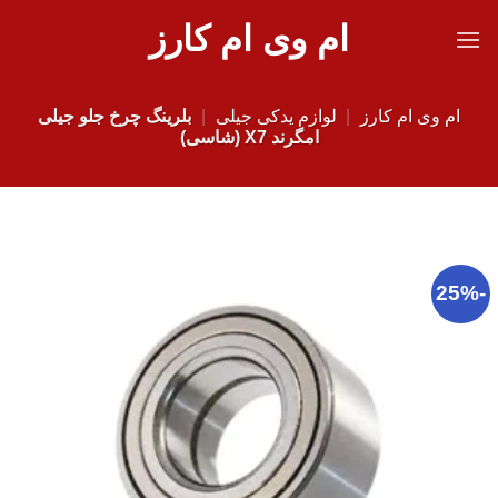
Ski
ام وی ام کارز
t
conten
ام وی ام کارز
|
لوازم یدکی جیلی
|
بلرینگ چرخ جلو جیلی
امگرند X7 (شاسی)
-25%