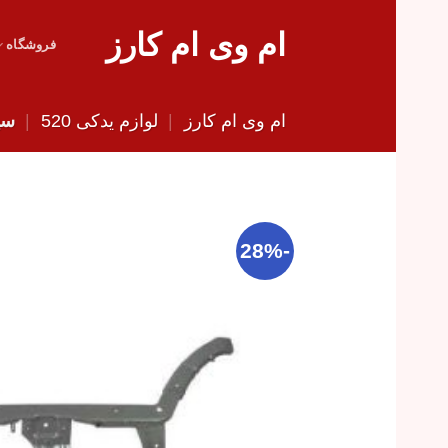
Skip
ام وی ام کارز
to
فروشگاه
content
ام وی ام کارز
|
لوازم یدکی 520
|
سین
-28%