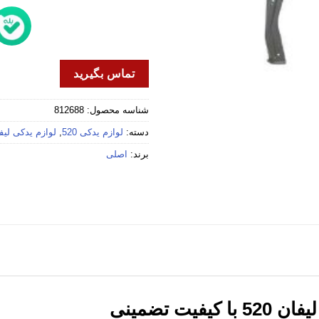
تماس بگیرید
شناسه محصول:
812688
دسته:
لوازم یدکی 520
,
لوازم یدکی لیف
برند:
اصلی
یت تضمینی