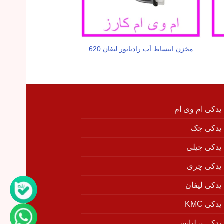
مخزن انبساط آب رادیاتور لیفان 620
شبکه داخل سپر جلو لی
 یدکی ام وی ام
 یدکی جک
 یدکی جیلی
 یدکی چری
 یدکی لیفان
دکی KMC
 یدکی برلیانس