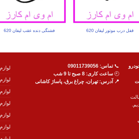
قفل درب موتور لیفان 620
فشنگی دنده عقب لیفان 620
ودرو
📞
تماس:
09011739056
لوازم
🕘
ساعت کاری: 8 صبح تا 9 شب
لوازم
یت
📍 آدرس: تهران، چراغ برق، پاساژ کاشانی
لوازم
الت
لوازم
یم.
لوازم
لوازم ی
لوازم