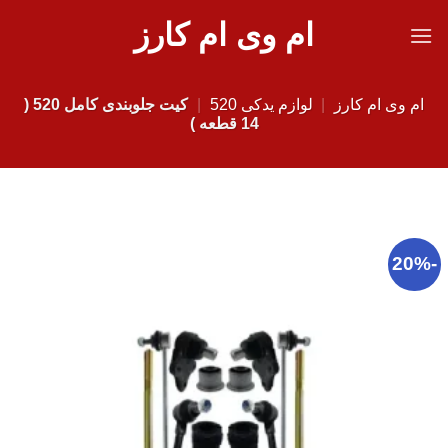
Ski
ام وی ام کارز
t
conten
ام وی ام کارز
|
لوازم یدکی 520
|
کیت جلوبندی کامل 520 (
14 قطعه )
-20%