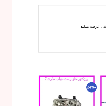
-22%
-24%