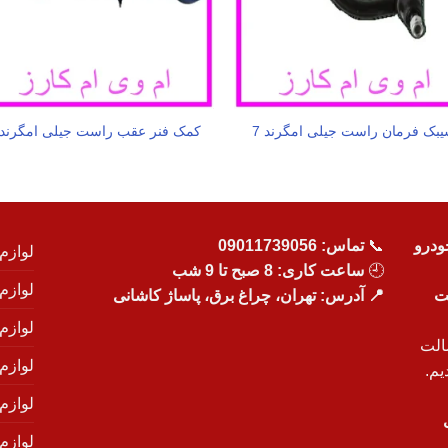
بک فرمان راست جیلی امگرند 7
کمک فنر عقب راست جیلی امگرند 7
ودرو
📞
تماس:
09011739056
لوازم
🕘
ساعت کاری: 8 صبح تا 9 شب
لوازم
یت
📍 آدرس: تهران، چراغ برق، پاساژ کاشانی
لوازم
الت
لوازم
یم.
لوازم
لوازم ی