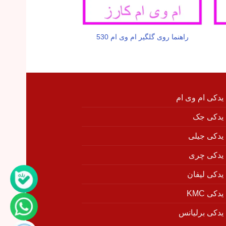
راهنما روی گلگیر ام وی ام 530
سوپاپ دو
 یدکی ام وی ام
 یدکی جک
 یدکی جیلی
 یدکی چری
 یدکی لیفان
دکی KMC
 یدکی برلیانس