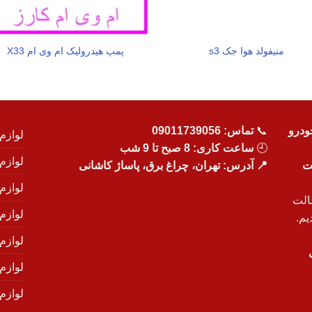
منیفولد هوا جک s3
پمپ هیدرولیک ام وی ام X33
ودرو
📞
تماس:
09011739056
لوازم
🕘
ساعت کاری: 8 صبح تا 9 شب
لوازم
یت
📍 آدرس: تهران، چراغ برق، پاساژ کاشانی
لوازم
الت
لوازم
یم.
لوازم
لوازم ی
لوازم