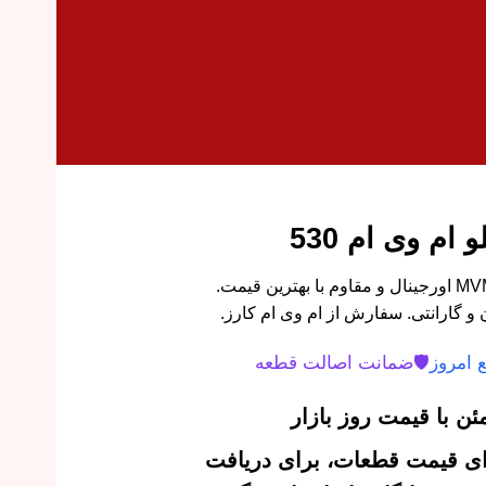
ام وی ام 530
گردگیر کمک فنر جلو MVM 530/550 اورجینال و مقاوم با بهترین قیمت.
 گارانتی. سفارش از ام وی ام کارز.
 امروز
🛡️
ضمانت اصالت قطعه
ن با قیمت روز بازار
‌ای قیمت قطعات، برای دریافت