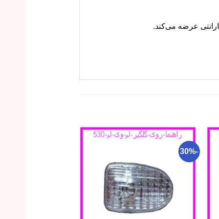
-18%
-30%