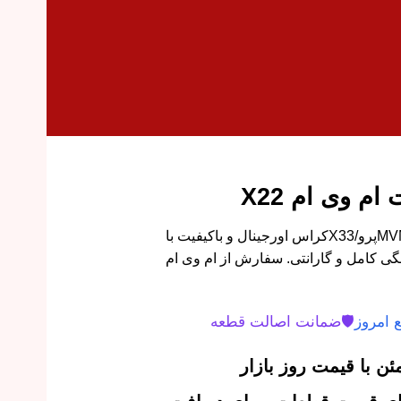
م وی ام X22
کمک فنر جلو راست MVM X22/X22پرو/X33کراس اورجینال و باکیفیت با
ی کامل و گارانتی. سفارش از ام وی ام
 امروز
🛡️
ضمانت اصالت قطعه
ن با قیمت روز بازار