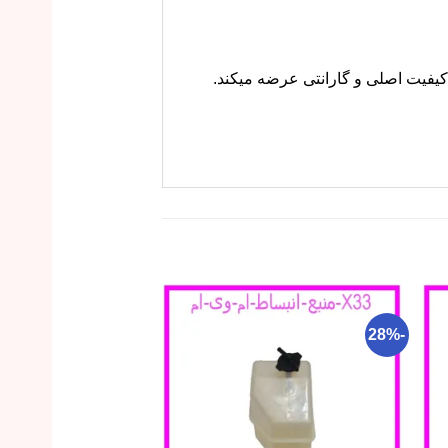
-26%
-28%