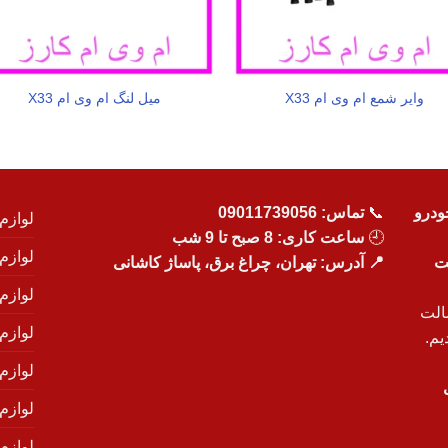
وایر شمع ام وی ام X33
میل لنگ ام وی ام X33
ودرو
📞
تماس:
09011739056
لوازم
🕘
ساعت کاری: 8 صبح تا 9 شب
لوازم
یت
📍 آدرس: تهران، چراغ برق، پاساژ کاشانی
لوازم
الت
لوازم
یم.
لوازم
لوازم ی
لوازم