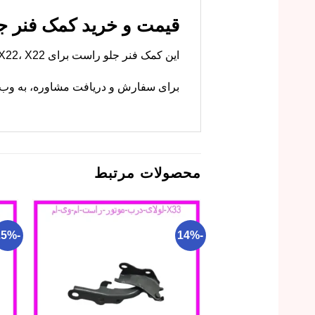
قیمت و خرید کمک فنر جلو راست M X22/X22
این کمک فنر جلو راست برای MVM X22، X22 پرو و X33 کراس مشترک است. ام وی ام کارز این قطعه را با کیفیت اصلی و گارانتی عرضه میکند.
برای سفارش و دریافت مشاوره، به وب‌سا
محصولات مرتبط
-25%
-14%