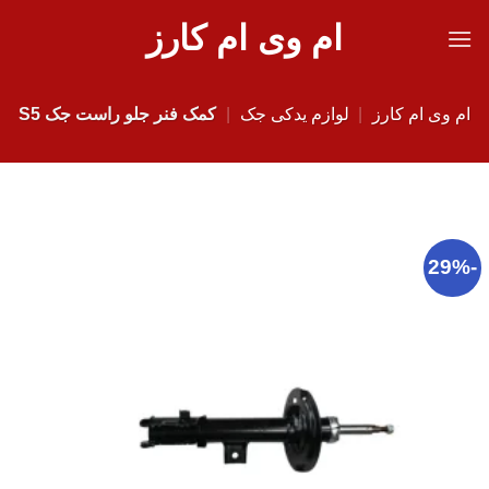
Ski
ام وی ام کارز
t
conten
ام وی ام کارز
|
لوازم یدکی جک
|
کمک فنر جلو راست جک S5
-29%