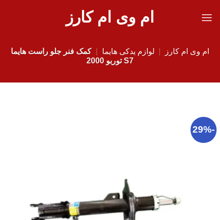
Ski
ام وی ام کارز
t
conten
ام وی ام کارز
|
لوازم یدکی هایما
|
کمک فنر جلو راست هایما
S7 توربو 2000
-29%