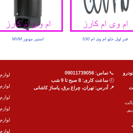
فنر لول جلو ام وی ام 530
استپر موتور MVM
ودرو
📞
تماس:
09011739056
لوازم
🕘
ساعت کاری: 8 صبح تا 9 شب
لوازم
یت
📍 آدرس: تهران، چراغ برق، پاساژ کاشانی
لوازم
الت
لوازم
یم.
لوازم
لوازم ی