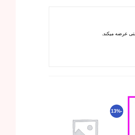
-28%
-13%