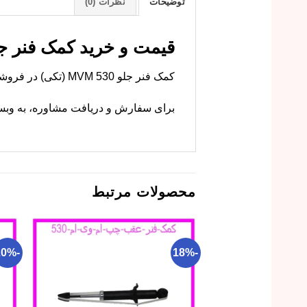
توضیحات
نظرات (0)
قیمت و خرید کمک فنر جلو  530
کمک فنر جلو MVM 530 (تکی) در فروشگاه ما با کیفیت اصلی موجود است. ام وی ام کارز این قطعه را با گارانتی عرضه میکند.
برای سفارش و دریافت مشاوره، به وبسای
محصولات مرتبط
-20%
-18%