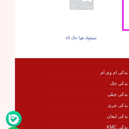
دستگیره داخلی جلو ر
منیفولد هوا جک s3
X33
 یدکی ام وی ام
 یدکی جک
 یدکی جیلی
 یدکی چری
 یدکی لیفان
دکی KMC