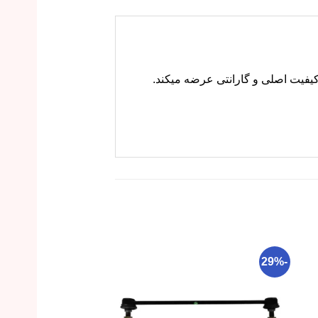
-12%
-29%