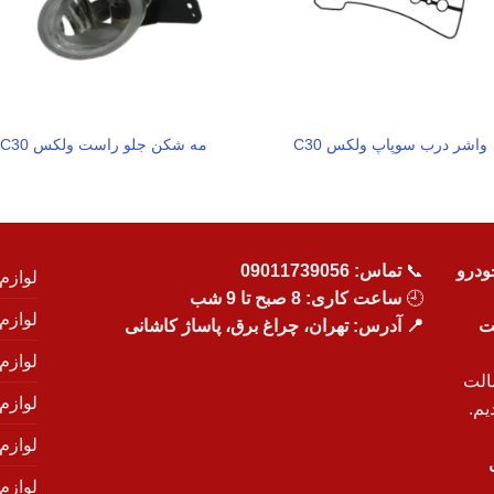
واشر درب سوپاپ ولکس C30
مه شکن جلو راست ولکس C30
ودرو
📞
تماس:
09011739056
لوازم
🕘
ساعت کاری: 8 صبح تا 9 شب
لوازم
یت
📍 آدرس: تهران، چراغ برق، پاساژ کاشانی
لوازم
الت
لوازم
یم.
لوازم
لوازم ی