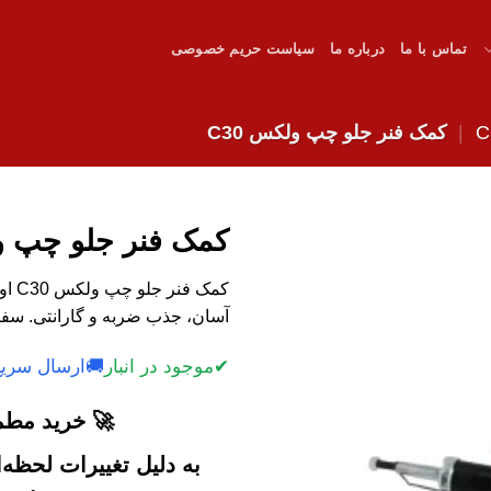
تماس با ما
درباره ما
سیاست حریم خصوصی
|
کمک فنر جلو چپ ولکس C30
کمک فنر جلو چپ ول
کمک 
آسان، جذب ضربه و گارانتی. سفا
✔
موجود در انبار
🚚
ارسال سریع
🚀 خرید مطمئ
به دلیل تغییرات لحظه