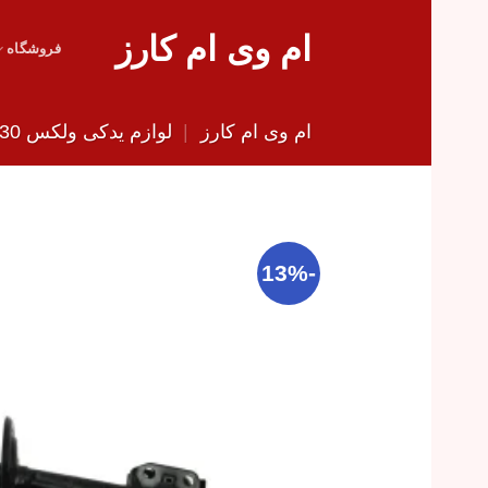
Skip
ام وی ام کارز
to
فروشگاه
content
ام وی ام کارز
|
لوازم یدکی ولکس C30
-13%