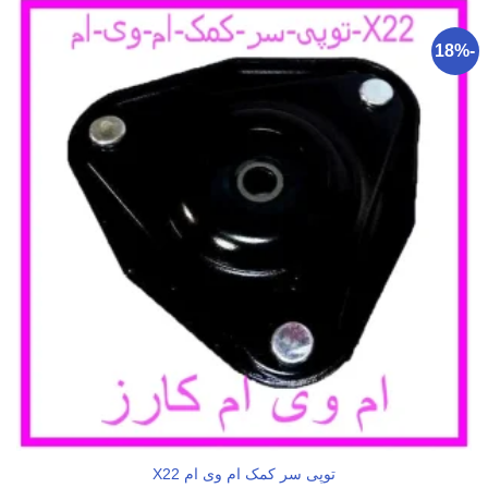
-18%
توپی سر کمک ام وی ام X22