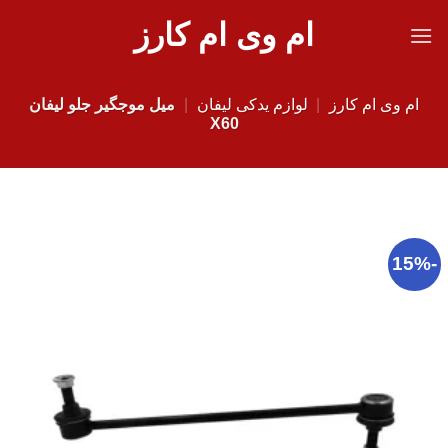
Ski
ام وی ام کارز
t
conten
ام وی ام کارز
|
لوازم یدکی لیفان
|
میل موجگیر جلو لیفان
X60
-15%