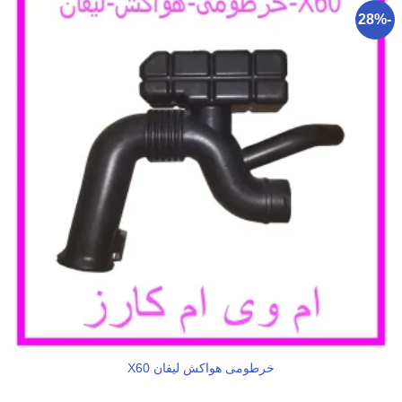
-28%
خرطومی هواکش لیفان X60