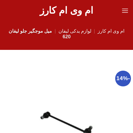
Ski
ام وی ام کارز
t
conten
ام وی ام کارز
|
لوازم یدکی لیفان
|
میل موجگیر جلو لیفان
620
-14%