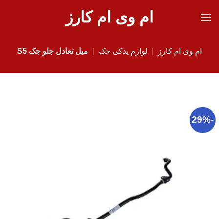
Ski
ام وی ام کارز
t
conten
ام وی ام کارز
|
لوازم یدکی جک
|
میل تعادل جلو جک S5
-29%