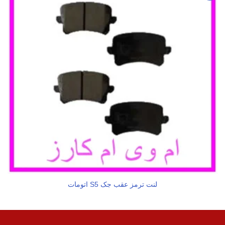
لنت ترمز عقب جک S5 اتومات