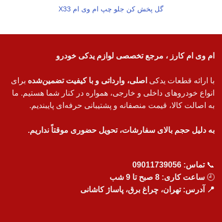
گل پخش کن جلو چپ ام وی ام X33
ام وی ام کارز ، مرجع تخصصی لوازم یدکی خودرو
با ارائه قطعات یدکی
اصلی، وارداتی و با کیفیت تضمین‌شده
برای
انواع خودروهای داخلی و خارجی، همواره در کنار شما هستیم. ما
به اصالت کالا، قیمت منصفانه و پشتیبانی حرفه‌ای پایبندیم.
به دلیل حجم بالای سفارشات، تحویل حضوری موقتاً نداریم.
📞
تماس:
09011739056
🕘
ساعت کاری: 8 صبح تا 9 شب
📍 آدرس: تهران، چراغ برق، پاساژ کاشانی