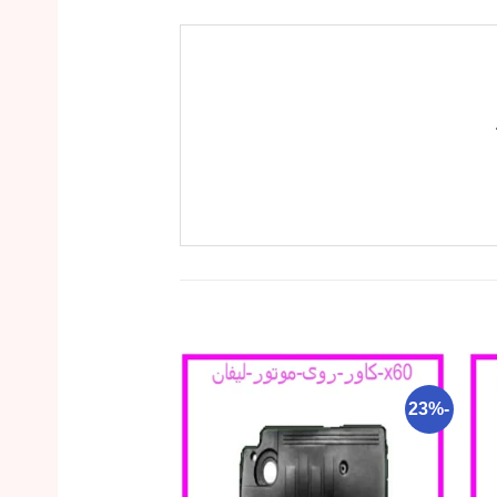
-18%
-23%