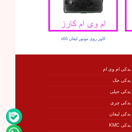
کاور روی موتور لیفان x60
راهنما جلو راست لیف
 یدکی ام وی ام
 یدکی جک
 یدکی جیلی
 یدکی چری
 یدکی لیفان
دکی KMC