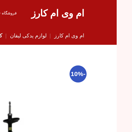
Skip
ام وی ام کارز
to
فروشگاه
content
ام وی ام کارز
|
لوازم یدکی لیفان
|
کم
-10%