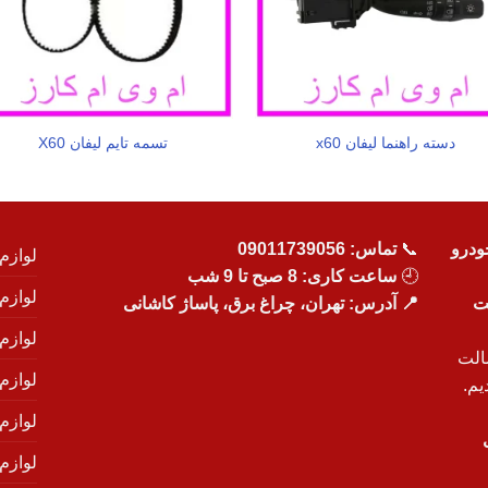
دسته راهنما لیفان x60
تسمه تایم لیفان X60
ودرو
📞
تماس:
09011739056
لوازم
🕘
ساعت کاری: 8 صبح تا 9 شب
لوازم
یت
📍 آدرس: تهران، چراغ برق، پاساژ کاشانی
لوازم
الت
لوازم
یم.
لوازم
لوازم ی