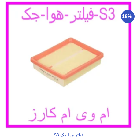
-18%
فیلتر هوا جک S3