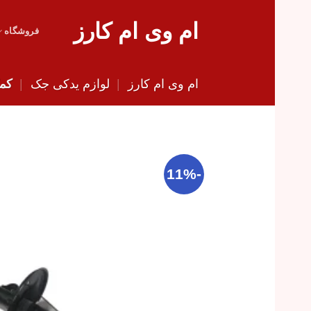
Skip
ام وی ام کارز
to
فروشگاه
content
ام وی ام کارز
|
لوازم یدکی جک
|
کمک
-11%