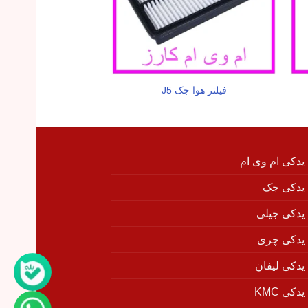
فیلتر هوا جک J5
سیبک طبق جک 
 یدکی ام وی ام
 یدکی جک
 یدکی جیلی
 یدکی چری
 یدکی لیفان
دکی KMC