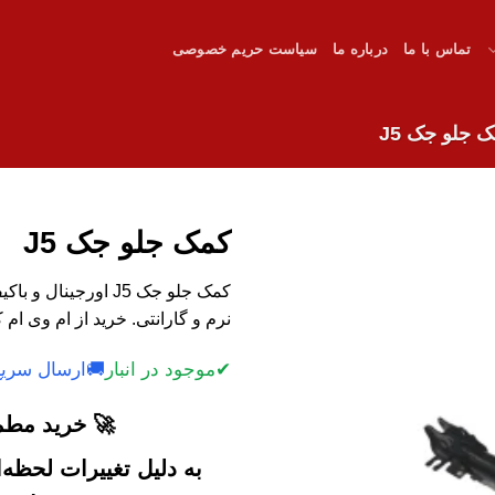
تماس با ما
درباره ما
سیاست حریم خصوصی
 جلو جک J5
کمک جلو جک J5
کمک جلو جک J5 اور
نرم و گارانتی. خرید از ام وی ام ک
✔
موجود در انبار
🚚
ارسال سریع
🚀 خرید مطمئ
به دلیل تغییرات لحظه