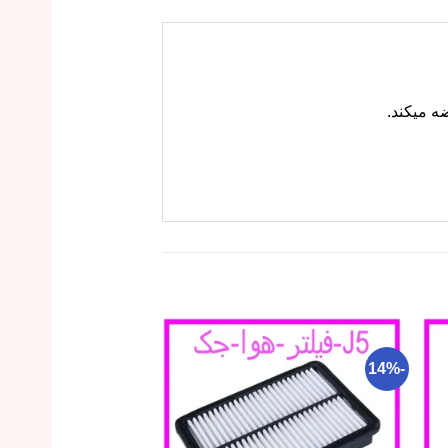
-18%
-14%