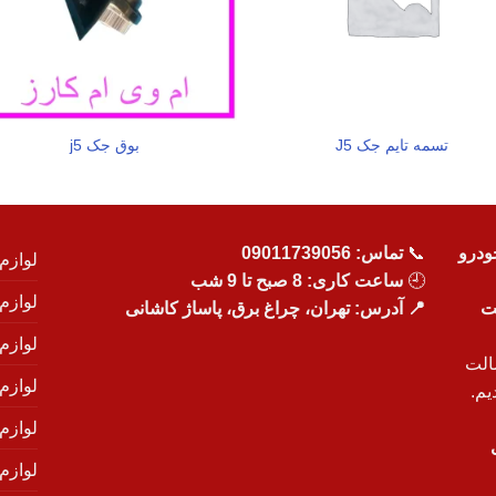
تسمه تایم جک J5
بوق جک j5
ودرو
📞
تماس:
09011739056
لوازم
🕘
ساعت کاری: 8 صبح تا 9 شب
لوازم
یت
📍 آدرس: تهران، چراغ برق، پاساژ کاشانی
لوازم
الت
لوازم
یم.
لوازم
لوازم ی