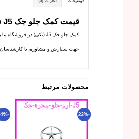
توضیحات
نظرات (0)
قیمت کمک جلو جک J5 (تکی) – خرید مستقیم
کمک جلو جک J5 (تکی) در فروشگاه ما با کیفیت اصلی موجود است. ام وی ام کارز این قطعه را با گارانتی عرضه میکند.
جهت سفارش و مشاوره، با کارشناسان ما
محصولات مرتبط
-24%
-22%