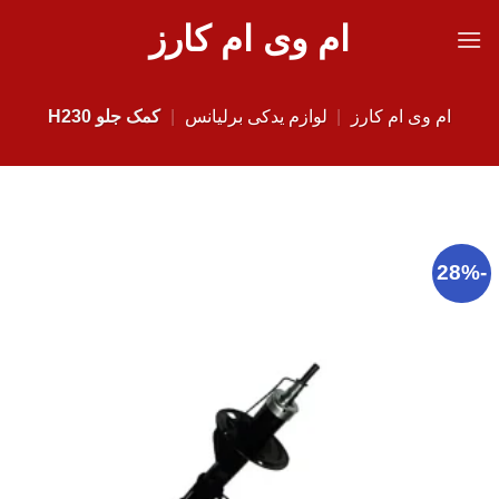
Ski
ام وی ام کارز
t
conten
ام وی ام کارز
|
لوازم یدکی برلیانس
|
کمک جلو H230
-28%