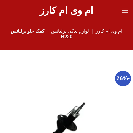
Ski
ام وی ام کارز
t
conten
ام وی ام کارز
|
لوازم یدکی برلیانس
|
کمک جلو برلیانس
H220
-26%