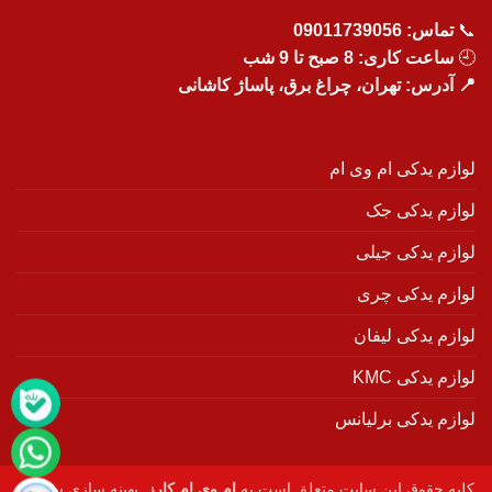
📞
تماس:
09011739056
🕘
ساعت کاری: 8 صبح تا 9 شب
📍 آدرس: تهران، چراغ برق، پاساژ کاشانی
لوازم یدکی ام وی ام
لوازم یدکی جک
لوازم یدکی جیلی
لوازم یدکی چری
لوازم یدکی لیفان
لوازم یدکی KMC
لوازم یدکی برلیانس
کلیه حقوق این سایت متعلق است به
ام وی ام کارز
. بهینه سازی سایت :