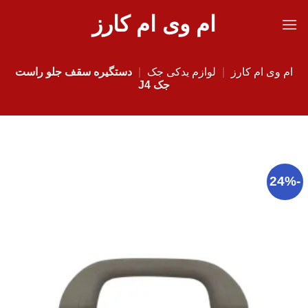
Ski
ام وی ام کارز
t
conten
ام وی ام کارز
|
لوازم یدکی جک
|
دستگیره سقف جلو راست
جک J4
-24%