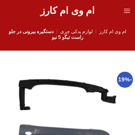
Ski
ام وی ام کارز
t
conten
ام وی ام کارز
|
لوازم یدکی چری
|
دستگیره بیرونی در جلو
راست تیگو 5 نیو
-19%