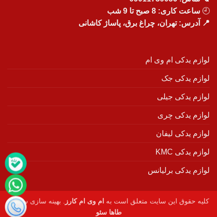
🕘
ساعت کاری: 8 صبح تا 9 شب
📍 آدرس: تهران، چراغ برق، پاساژ کاشانی
لوازم یدکی ام وی ام
لوازم یدکی جک
لوازم یدکی جیلی
لوازم یدکی چری
لوازم یدکی لیفان
لوازم یدکی KMC
لوازم یدکی برلیانس
کلیه حقوق این سایت متعلق است به
ام وی ام کارز
. بهینه سازی سایت :
طاها سئو