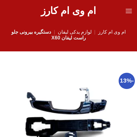
Ski
ام وی ام کارز
t
conten
ام وی ام کارز
|
لوازم یدکی لیفان
|
دستگیره بیرونی جلو
راست لیفان X60
-13%