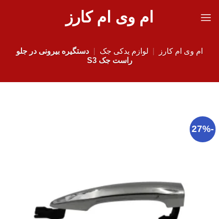
Ski
ام وی ام کارز
t
conten
ام وی ام کارز
|
لوازم یدکی جک
|
دستگیره بیرونی در جلو
راست جک S3
-27%