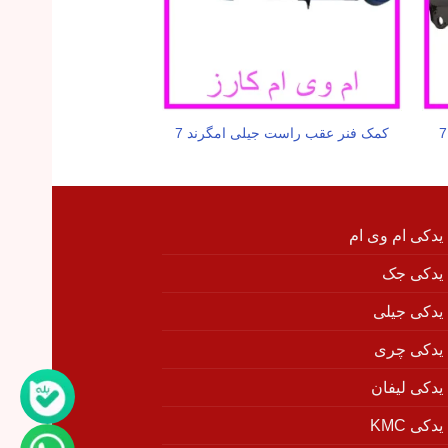
کمک فنر عقب راست جیلی امگرند 7
زه رول کاپوت جیلی 
 یدکی ام وی ام
 یدکی جک
 یدکی جیلی
 یدکی چری
 یدکی لیفان
دکی KMC