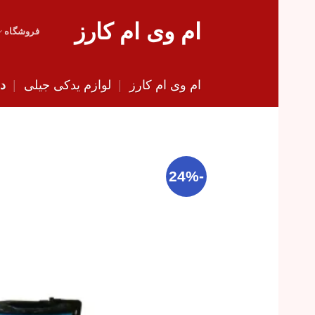
Skip
ام وی ام کارز
to
فروشگاه
content
ام وی ام کارز
|
لوازم یدکی جیلی
|
د
-24%