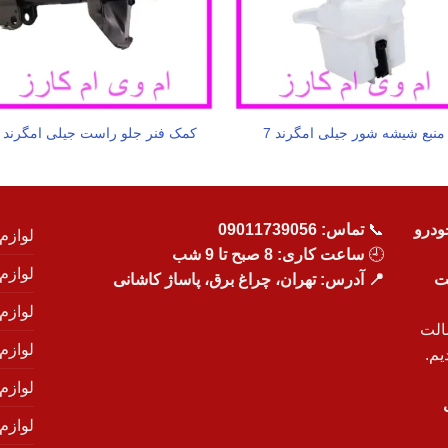
منبع شیشه شور جیلی امگرند 7
کمک فنر جلو راست جیلی امگرند 7
ودرو
📞
تماس:
09011739056
لوازم
🕘
ساعت کاری: 8 صبح تا 9 شب
لوازم
یت
📍 آدرس: تهران، چراغ برق، پاساژ کاشانی
لوازم
الت
لوازم
یم.
لوازم
لوازم ی