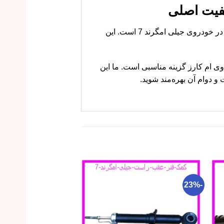
دستگیره درب بیرونی جلو راست جیلی امگرند 7 قطعه‌ای ضروری برای باز و بسته کردن درب سمت سرنشین در خودروی جیلی امگرند 7 است. این
مت و کیفیت تضمینی هستید، ام وی ام کارز گزینه مناسبی است. ما این
 دوام آن بهره‌مند شوید.
-20%
-23%