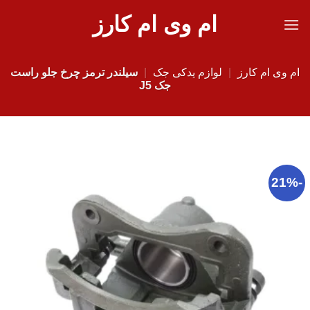
Ski
ام وی ام کارز
t
conten
ام وی ام کارز
|
لوازم یدکی جک
|
سیلندر ترمز چرخ جلو راست
جک J5
-21%