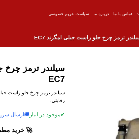
تماس با ما
درباره ما
سیاست حریم خصوصی
لندر ترمز چرخ جلو راست جیلی امگرند EC7
سیلندر ترمز چرخ ج
EC7
رقابتی.
✔
موجود در انبار
🚚
ارسال سریع
🚀 خرید مطمئ