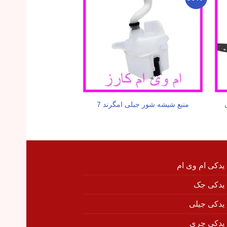
منبع شیشه شور جیلی امگرند 7
کمپرسور کولر جیلی 
 یدکی ام وی ام
 یدکی جک
 یدکی جیلی
 یدکی چری