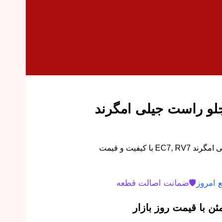
لو راست جیلی امگرند
سیلندر ترمز چرخ جلو راست جیلی امگرند EC7, RV7 با کیفیت و قیمت
 امروز
🛡️
ضمانت اصالت قطعه
ن با قیمت روز بازار