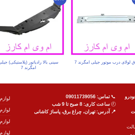
سینی بالا رادیاتور (پلاستیکی) جیلی
ق لولای درب موتور جیلی امگرند 7
امگرند 7
ودرو
📞
تماس:
09011739056
لوازم
🕘
ساعت کاری: 8 صبح تا 9 شب
لوازم
یت
📍 آدرس: تهران، چراغ برق، پاساژ کاشانی
لوازم
الت
لوازم
یم.