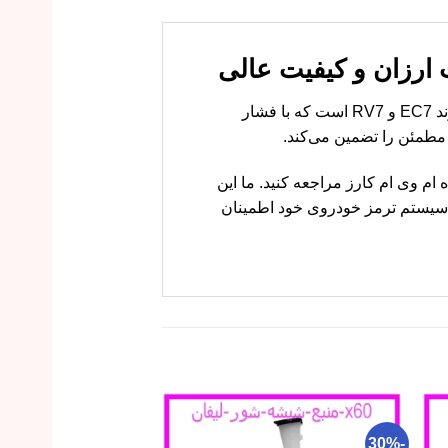
سیلندر ترمز چرخ جلو راست جیلی امگرند EC7 و RV7 قطعه‌ای کلیدی در سیستم ترمز خودروهای جیلی امگرند EC7 و RV7 است که با فشار
 مطمئن را تضمین می‌کند.
کیفیت تضمینی، به فروشگاه ام وی ام کارز مراجعه کنید. ما این
 سیستم ترمز خودروی خود اطمینان
-27%
-30%