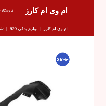
Skip
ام وی ام کارز
to
فروشگاه
content
ام وی ام کارز
|
لوازم یدکی 520
|
شلگ
-25%