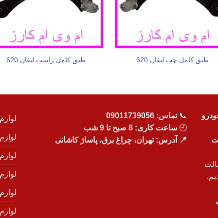
طبق کامل چپ لیفان 620
طبق کامل راست لیفان 620
ودرو
📞
تماس:
09011739056
لوازم
🕘
ساعت کاری: 8 صبح تا 9 شب
لوازم
یت
📍 آدرس: تهران، چراغ برق، پاساژ کاشانی
لوازم
الت
لوازم
یم.
لوازم
لوازم ی