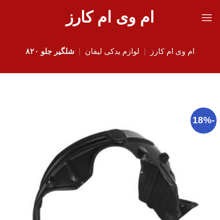
Ski
ام وی ام کارز
t
conten
ام وی ام کارز
|
لوازم یدکی لیفان
|
شلگیر جلو ۸۲۰
-18%