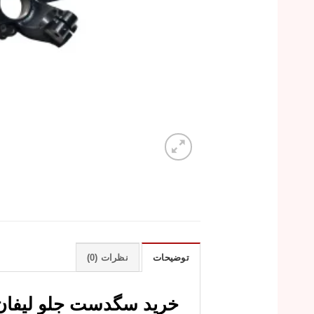
توضیحات
نظرات (0)
خرید سگدست جلو لیفان X60 با قیمت ارزان و کیفیت ع