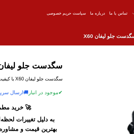
تماس با ما
درباره ما
سیاست حریم خصوصی
دست جلو لیفان X60
سگدست جلو لیفان 60
سگدست جلو لیفان X60 با کیفیت و قیمت رقابتی.
✔
موجود در انبار
🚚
ارسال سریع
🚀 خرید مطمئ
به دلیل تغییرات لحظه
بهترین قیمت و مشاوره خ