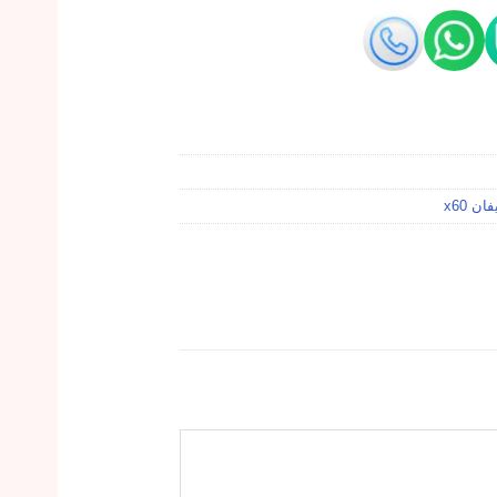
ن x60