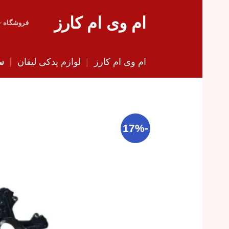
Skip
ام وی ام کارز
to
فروشگاه
content
ام وی ام کارز
|
لوازم یدکی لیفان
|
سگ
-17%