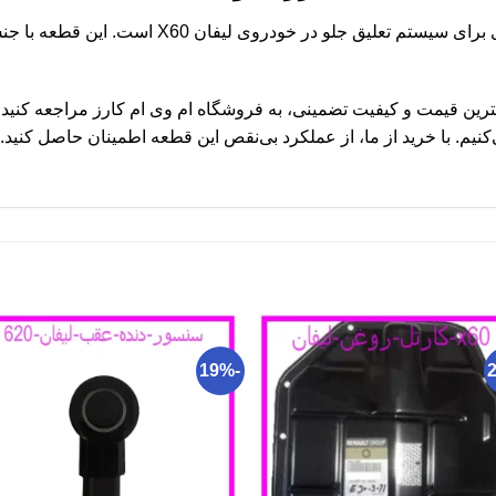
سگدست جلو لیفان X60 قطعه‌ای کلیدی برای سیستم تع
رید سگدست جلو لیفان X60 با بهترین قیمت و کیفیت تضمینی، به فروشگاه ام وی ام کارز م
یم. با خرید از ما، از عملکرد بی‌نقص این قطعه اطمینان حاصل کنید.
-19%