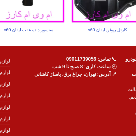
کارتل روغن لیفان x60
سنسور دنده عقب لیفان x60
ودرو
📞
تماس:
09011739056
لوازم
🕘
ساعت کاری: 8 صبح تا 9 شب
لوازم
یت
📍 آدرس: تهران، چراغ برق، پاساژ کاشانی
لوازم
الت
لوازم
یم.
لوازم
لوازم ی
لوازم