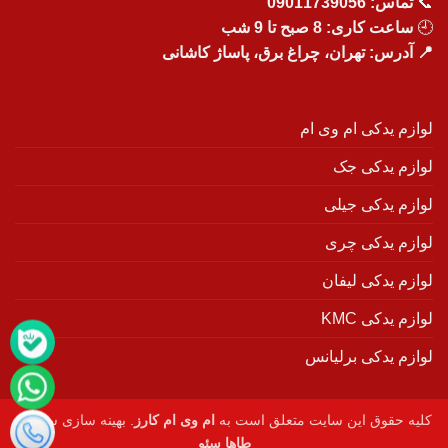
📞
تماس:
09011739056
🕘
ساعت کاری: 8 صبح تا 9 شب
📍 آدرس: تهران، چراغ برق، پاساژ کاشانی
لوازم یدکی ام وی ام
لوازم یدکی جک
لوازم یدکی جیلی
لوازم یدکی چری
لوازم یدکی لیفان
لوازم یدکی KMC
لوازم یدکی برلیانس
کلیه حقوق این سایت متعلق است به
ام وی ام کارز
. بهینه سازی سایت :
طاها سئو