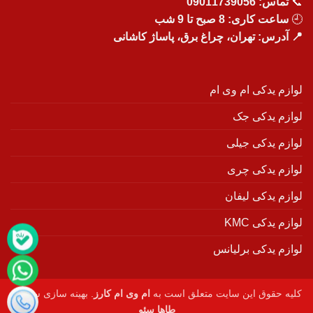
📞
تماس:
09011739056
🕘
ساعت کاری: 8 صبح تا 9 شب
📍 آدرس: تهران، چراغ برق، پاساژ کاشانی
لوازم یدکی ام وی ام
لوازم یدکی جک
لوازم یدکی جیلی
لوازم یدکی چری
لوازم یدکی لیفان
لوازم یدکی KMC
لوازم یدکی برلیانس
کلیه حقوق این سایت متعلق است به
ام وی ام کارز
. بهینه سازی سایت :
طاها سئو