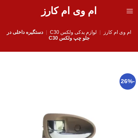
Ski
ام وی ام کارز
t
conten
ام وی ام کارز
|
لوازم یدکی ولکس C30
|
دستگیره داخلی در
جلو چپ ولکس C30
-26%