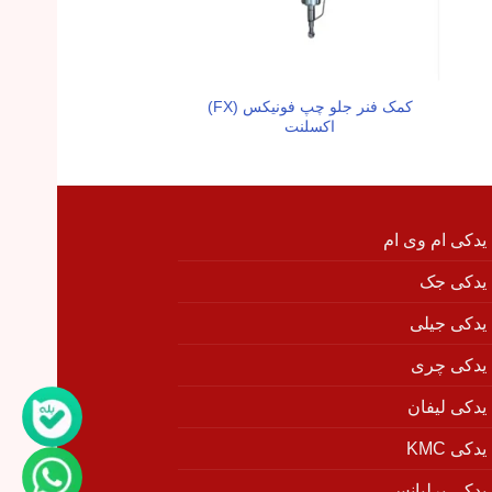
کمک فنر جلو چپ فونیکس (FX)
گوشه سپر عقب چپ فون
اکسلنت
 یدکی ام وی ام
 یدکی جک
 یدکی جیلی
 یدکی چری
 یدکی لیفان
دکی KMC
 یدکی برلیانس