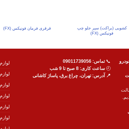
کشویی (براکت) سپر جلو چپ
قرقری فرمان فونیکس (FX)
فونیکس (FX)
ودرو
📞
تماس:
09011739056
لوازم
🕘
ساعت کاری: 8 صبح تا 9 شب
لوازم
یت
📍 آدرس: تهران، چراغ برق، پاساژ کاشانی
لوازم
الت
لوازم
یم.
لوازم
لوازم ی
لوازم