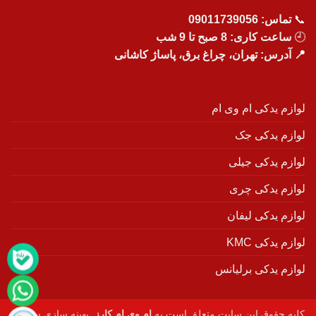
📞
تماس:
09011739056
🕘
ساعت کاری: 8 صبح تا 9 شب
📍 آدرس: تهران، چراغ برق، پاساژ کاشانی
لوازم یدکی ام وی ام
لوازم یدکی جک
لوازم یدکی جیلی
لوازم یدکی چری
لوازم یدکی لیفان
لوازم یدکی KMC
لوازم یدکی برلیانس
کلیه حقوق این سایت متعلق است به
ام وی ام کارز
. بهینه سازی سایت :