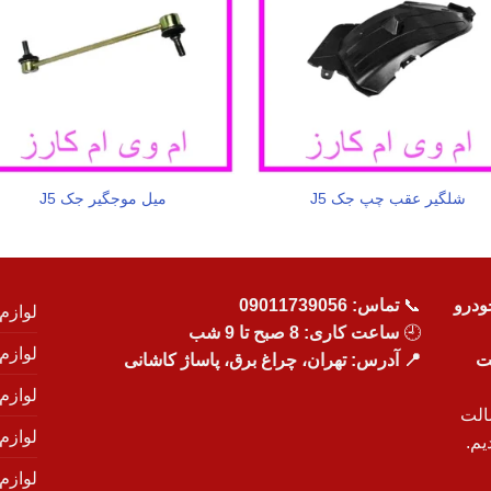
شلگیر عقب چپ جک J5
میل موجگیر جک J5
ودرو
📞
تماس:
09011739056
لوازم
🕘
ساعت کاری: 8 صبح تا 9 شب
لوازم
یت
📍 آدرس: تهران، چراغ برق، پاساژ کاشانی
لوازم
الت
لوازم
یم.
لوازم