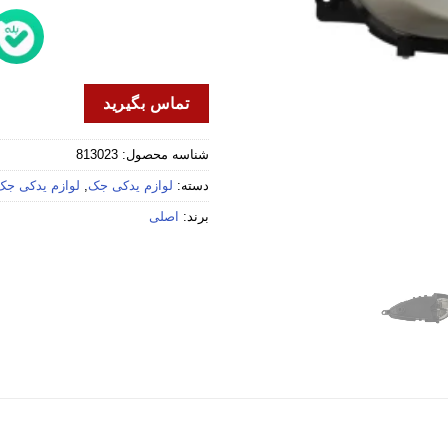
تماس بگیرید
شناسه محصول:
813023
دسته:
لوازم یدکی جک
,
لوازم یدکی جک 5
برند:
اصلی