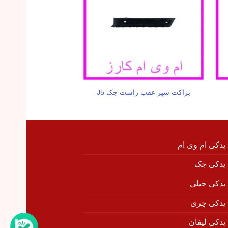
براکت سپر عقب راست جک J5
بوق جک j5
 یدکی ام وی ام
 یدکی جک
 یدکی جیلی
 یدکی چری
 یدکی لیفان