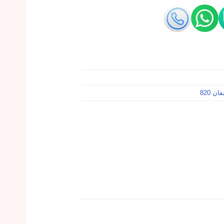
ن 820