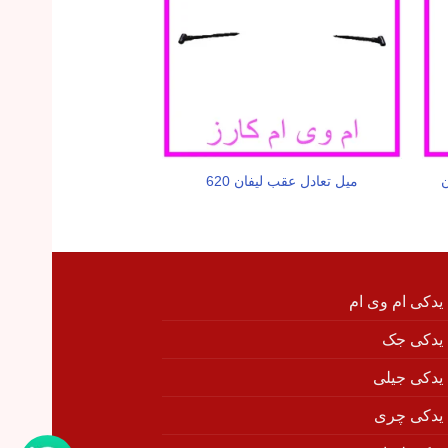
ن
میل تعادل عقب لیفان 620
شمع موتور لیفان 620 JHY
 یدکی ام وی ام
 یدکی جک
 یدکی جیلی
 یدکی چری