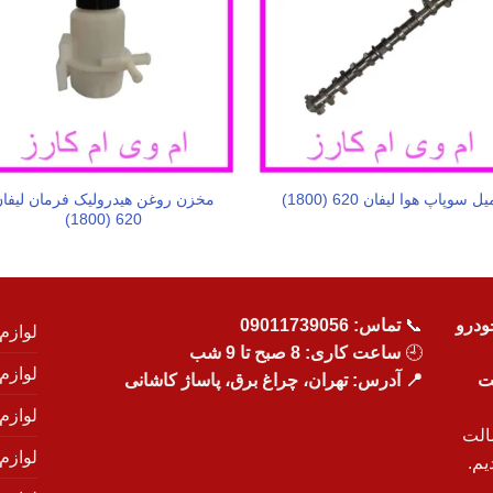
مخزن روغن هیدرولیک فرمان لیفا
یل سوپاپ هوا لیفان 620 (1800)
620 (1800)
ودرو
📞
تماس:
09011739056
لوازم
🕘
ساعت کاری: 8 صبح تا 9 شب
لوازم
یت
📍 آدرس: تهران، چراغ برق، پاساژ کاشانی
لوازم
الت
لوازم
یم.