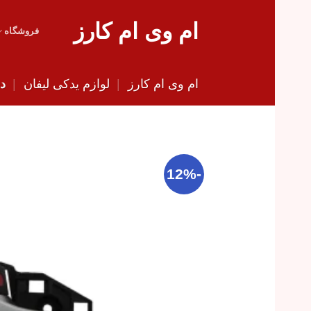
Skip
ام وی ام کارز
to
فروشگاه
content
ام وی ام کارز
|
لوازم یدکی لیفان
|
دس
-12%