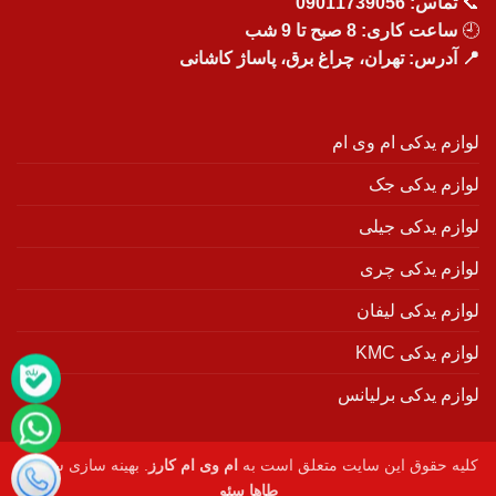
📞
تماس:
09011739056
🕘
ساعت کاری: 8 صبح تا 9 شب
📍 آدرس: تهران، چراغ برق، پاساژ کاشانی
لوازم یدکی ام وی ام
لوازم یدکی جک
لوازم یدکی جیلی
لوازم یدکی چری
لوازم یدکی لیفان
لوازم یدکی KMC
لوازم یدکی برلیانس
کلیه حقوق این سایت متعلق است به
ام وی ام کارز
. بهینه سازی سایت :
طاها سئو