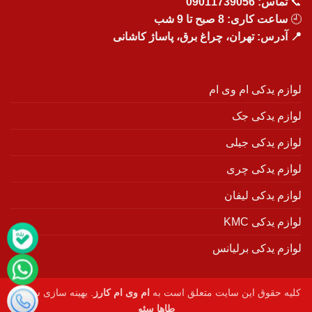
📞
تماس:
09011739056
🕘
ساعت کاری: 8 صبح تا 9 شب
📍 آدرس: تهران، چراغ برق، پاساژ کاشانی
لوازم یدکی ام وی ام
لوازم یدکی جک
لوازم یدکی جیلی
لوازم یدکی چری
لوازم یدکی لیفان
لوازم یدکی KMC
لوازم یدکی برلیانس
کلیه حقوق این سایت متعلق است به
ام وی ام کارز
. بهینه سازی سایت :
طاها سئو