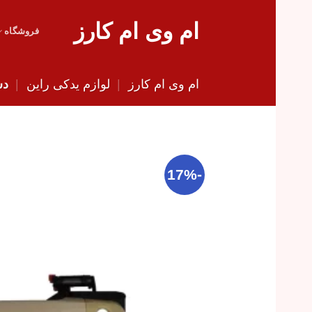
Skip
ام وی ام کارز
to
فروشگاه
content
ام وی ام کارز
|
لوازم یدکی راین
|
دس
-17%