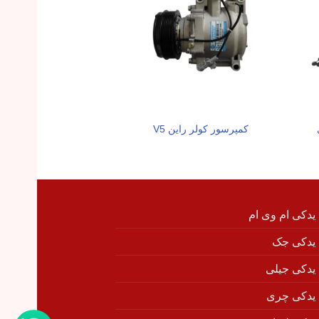
کمپرسور کولر راین V5
مه شکن جلو راین V5 سمت شاگرد
 یدکی ام وی ام
 یدکی جک
 یدکی جیلی
 یدکی چری