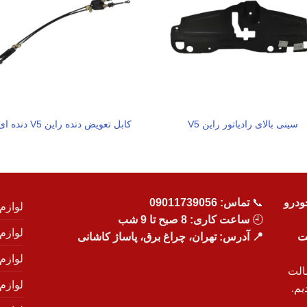
سینی بالای رادیاتور راین V5
کابل تعویض دنده راین V5 دنده ای
ودرو
📞
تماس:
09011739056
لوازم
🕘
ساعت کاری: 8 صبح تا 9 شب
لوازم
یت
📍 آدرس: تهران، چراغ برق، پاساژ کاشانی
لوازم
الت
لوازم
یم.