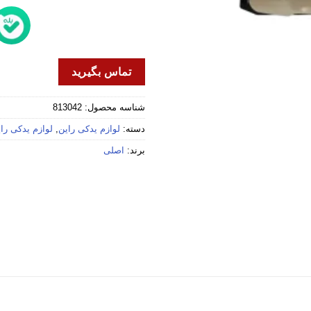
تماس بگیرید
شناسه محصول:
813042
دسته:
لوازم یدکی راین
,
لوازم یدکی راین
برند:
اصلی