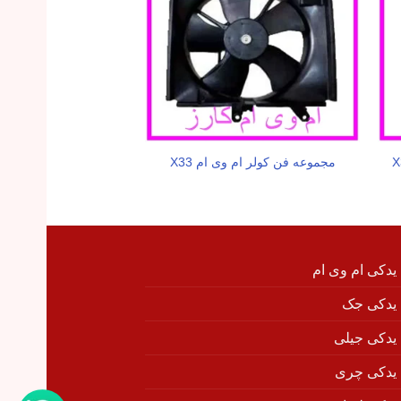
گردگیر پلوس سمت چر
مجموعه فن کولر ام وی ام X33
X33
 یدکی ام وی ام
 یدکی جک
 یدکی جیلی
 یدکی چری