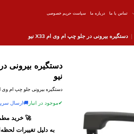
تماس با ما
درباره ما
سیاست حریم خصوصی
دستگیره بیرونی در جلو چپ ام وی ام X33 نیو
نیو
دستگیره بیرونی جلو چپ ام وی ام X33 نیو با کیفیت عا
✔
موجود در انبار
🚚
ارسال سریع
🚀 خرید مطمئ
به دلیل تغییرات لحظه