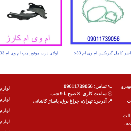
شر کامل گیربکس ام وی ام x33
لولای درب موتور چپ ام وی ام X33
ودرو
📞
تماس:
09011739056
لوازم
🕘
ساعت کاری: 8 صبح تا 9 شب
لوازم
یت
📍 آدرس: تهران، چراغ برق، پاساژ کاشانی
لوازم
الت
لوازم
یم.