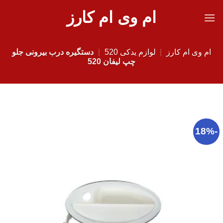
Ski
ام وی ام کارز
t
conten
ام وی ام کارز
|
لوازم یدکی 520
|
دستگیره درب بیرونی جلو
چپ لیفان 520
-18%