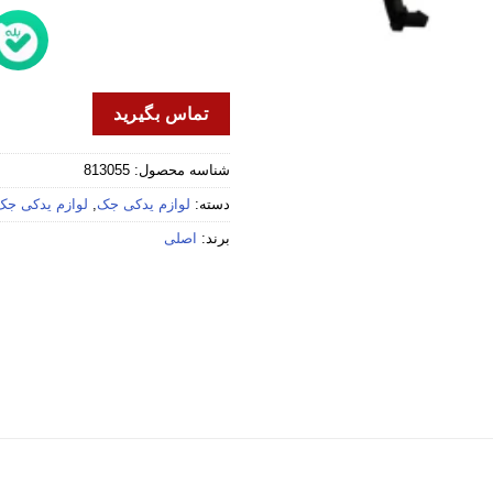
تماس بگیرید
شناسه محصول:
813055
دسته:
لوازم یدکی جک
,
لوازم یدکی جک 4
برند:
اصلی