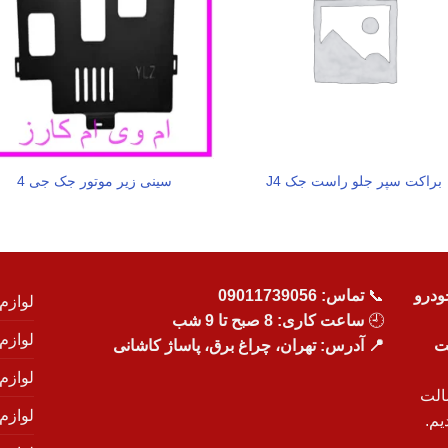
براکت سپر جلو راست جک J4
سینی زیر موتور جک جی 4
ودرو
📞
تماس:
09011739056
لوازم
🕘
ساعت کاری: 8 صبح تا 9 شب
لوازم
یت
📍 آدرس: تهران، چراغ برق، پاساژ کاشانی
لوازم
الت
لوازم
یم.