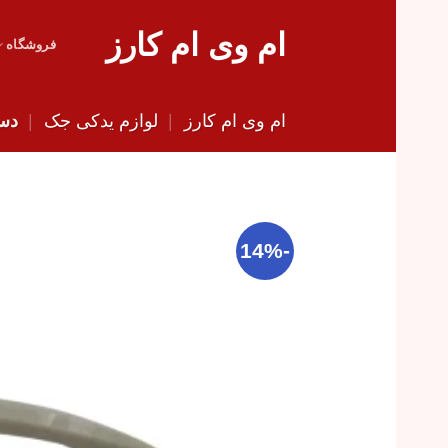
Skip
ام وی ام کارز
to
فروشگاه
content
ام وی ام کارز
|
لوازم یدکی جک
|
دست
-14%