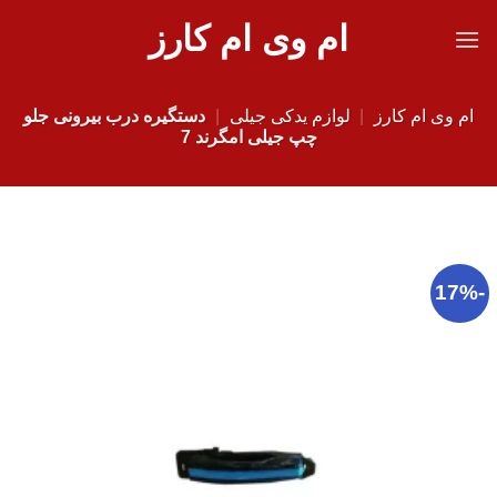
Ski
ام وی ام کارز
t
conten
ام وی ام کارز
|
لوازم یدکی جیلی
|
دستگیره درب بیرونی جلو
چپ جیلی امگرند 7
-17%