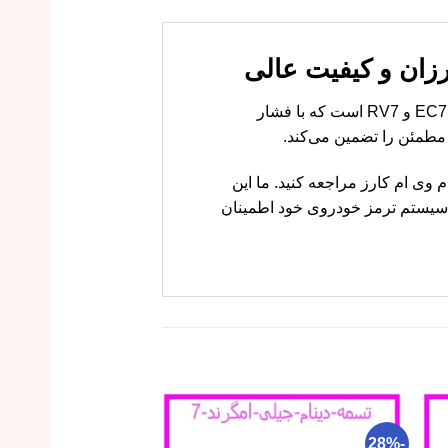
سیلندر ترمز چرخ جلو چپ جیلی امگرند EC7 و RV7 قطعه‌ای کلیدی در سیستم ترمز خودروهای جیلی امگرند EC7 و RV7 است که با فشار
 مطمئن را تضمین می‌کند.
 تضمینی، به فروشگاه ام وی ام کارز مراجعه کنید. ما این
 سیستم ترمز خودروی خود اطمینان
-22%
-28%