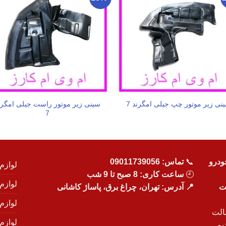
سینی زیر موتور راست جیلی امگرن
نی زیر موتور چپ جیلی امگرند 7
7
ودرو
📞
تماس:
09011739056
لوازم
🕘
ساعت کاری: 8 صبح تا 9 شب
لوازم
یت
📍 آدرس: تهران، چراغ برق، پاساژ کاشانی
لوازم
الت
لوازم
یم.