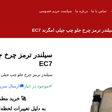
تماس با ما
درباره ما
سیاست حریم خصوصی
لندر ترمز چرخ جلو چپ جیلی امگرند EC7
سیلندر ترمز چرخ ج
EC7
سیلندر ترمز چرخ جلو چپ جیلی امگرند EC7, RV7 با کیفیت و 
✔
موجود در انبار
🚚
ارسال سریع
🚀 خرید مطمئ
به دلیل تغییرات لحظه