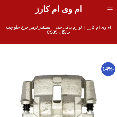
Ski
ام وی ام کارز
t
conten
ام وی ام کارز
|
لوازم یدکی جک
|
سیلندر ترمز چرخ جلو چپ
چانگان CS35
-14%