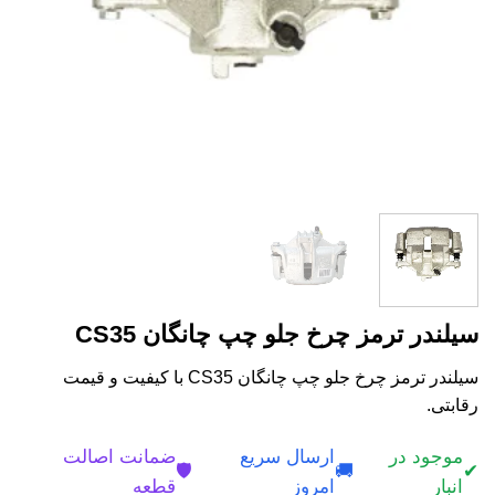
سیلندر ترمز چرخ جلو چپ چانگان CS35
سیلندر ترمز چرخ جلو چپ چانگان CS35 با کیفیت و قیمت
رقابتی.
موجود در
ارسال سریع
ضمانت اصالت
🛡️
🚚
✔
انبار
امروز
قطعه