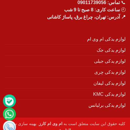
📞
تماس:
09011739056
🕘
ساعت کاری: 8 صبح تا 9 شب
📍 آدرس: تهران، چراغ برق، پاساژ کاشانی
لوازم یدکی ام وی ام
لوازم یدکی جک
لوازم یدکی جیلی
لوازم یدکی چری
لوازم یدکی لیفان
لوازم یدکی KMC
لوازم یدکی برلیانس
کلیه حقوق این سایت متعلق است به
ام وی ام کارز
. بهینه سازی سایت :