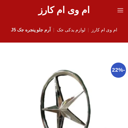
Ski
ام وی ام کارز
t
conten
ام وی ام کارز
|
لوازم یدکی جک
|
آرم جلو پنجره جک J5
-22%