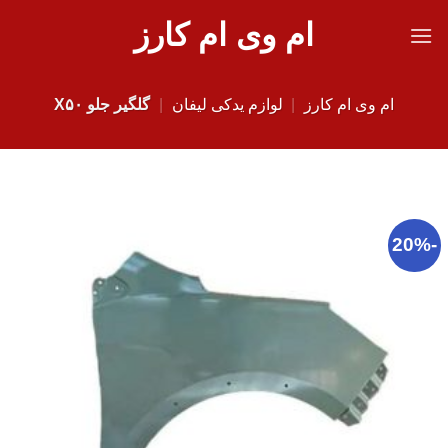
Ski
ام وی ام کارز
t
conten
ام وی ام کارز
|
لوازم یدکی لیفان
|
گلگیر جلو X۵۰
-20%