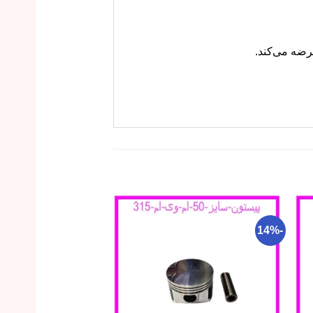
-15%
-14%