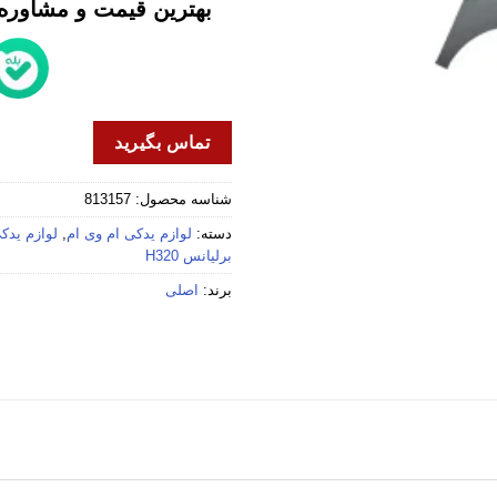
بهترین قیمت و مشاوره خ
تماس بگیرید
شناسه محصول:
813157
دسته:
لوازم یدکی ام وی ام
,
لوازم یدکی 
برلیانس H320
برند:
اصلی