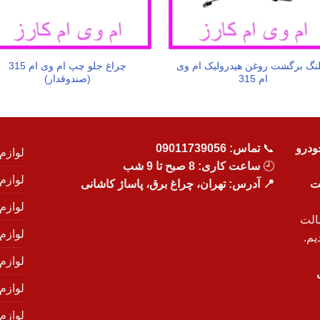
نگ برگشت روغن هیدرولیک ام وی
چراغ جلو چپ ام وی ام 315
ام 315
(صندوقدار)
ودرو
📞
تماس:
09011739056
لوازم
🕘
ساعت کاری: 8 صبح تا 9 شب
لوازم
یت
📍 آدرس: تهران، چراغ برق، پاساژ کاشانی
لوازم
الت
لوازم
یم.
لوازم
لوازم ی
لوازم