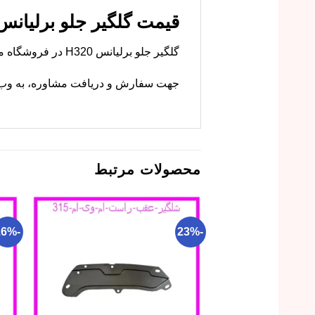
قیمت گلگیر جلو برلیانس H320 – خرید مستق
گلگیر جلو برلیانس H320 در فروشگاه ما با کیفیت اصلی موجود است. ام وی ام کارز این قطعه را با گارانتی عرضه می‌کند.
جهت سفارش و دریافت مشاوره، به وب‌سا
محصولات مرتبط
-16%
-23%