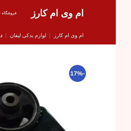
Skip
ام وی ام کارز
to
فروشگاه
content
ام وی ام کارز
|
لوازم یدکی لیفان
|
دس
-17%