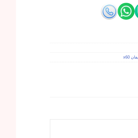
ن x60