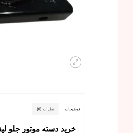
توضیحات
نظرات (0)
خرید دسته موتور جلو لیفان X60 با قیمت ارزان و کیف