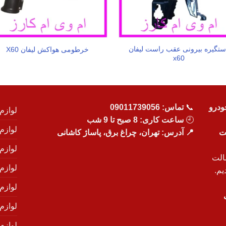
ستگیره بیرونی عقب راست لیفان
خرطومی هواکش لیفان X60
x60
ودرو
📞
تماس:
09011739056
لوازم
🕘
ساعت کاری: 8 صبح تا 9 شب
لوازم
یت
📍 آدرس: تهران، چراغ برق، پاساژ کاشانی
لوازم
الت
لوازم
یم.
لوازم
لوازم ی
لوازم